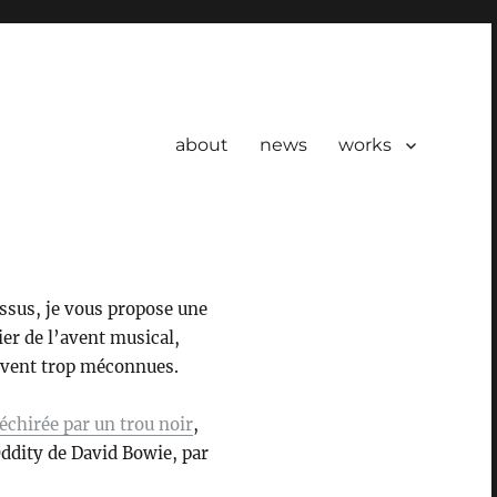
about
news
works
essus, je vous propose une
ier de l’avent musical,
ouvent trop méconnues.
déchirée par un trou noir
,
Oddity de David Bowie, par