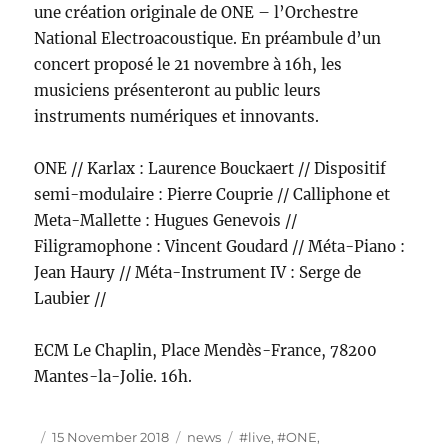
une création originale de ONE – l’Orchestre
National Electroacoustique. En préambule d’un
concert proposé le 21 novembre à 16h, les
musiciens présenteront au public leurs
instruments numériques et innovants.
ONE // Karlax : Laurence Bouckaert // Dispositif
semi-modulaire : Pierre Couprie // Calliphone et
Meta-Mallette : Hugues Genevois //
Filigramophone : Vincent Goudard // Méta-Piano :
Jean Haury // Méta-Instrument IV : Serge de
Laubier //
ECM Le Chaplin, Place Mendès-France, 78200
Mantes-la-Jolie. 16h.
Author
Posted
Categories
Tags
15 November 2018
news
#live
,
#ONE
,