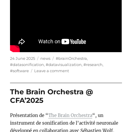
Posted
Categories
Tags
24 June 2025
news
#brainOrchestra
,
on
#datasonification
,
#datavisualization
,
#research
,
on
#software
Leave a comment
The
Brain
Orchestra
The Brain Orchestra @
@
CFA’2025
JIM’2025
Présentation de “
The Brain Orchestra
“, un
instrument de sonification de l’activité neuronale
développé en collaboration avec Sébastien Wolf,