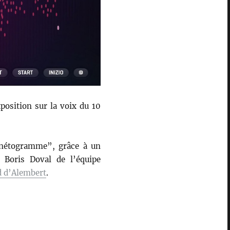
xposition sur la voix du 10
onétogramme”, grâce à un
c Boris Doval de l’équipe
d d’Alembert
.