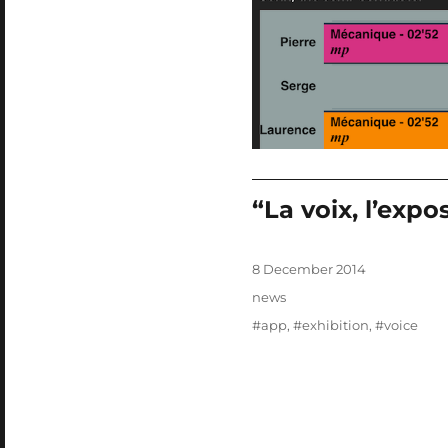
“La voix, l’expo
Posted
8 December 2014
on
Categories
news
Tags
#app
,
#exhibition
,
#voice