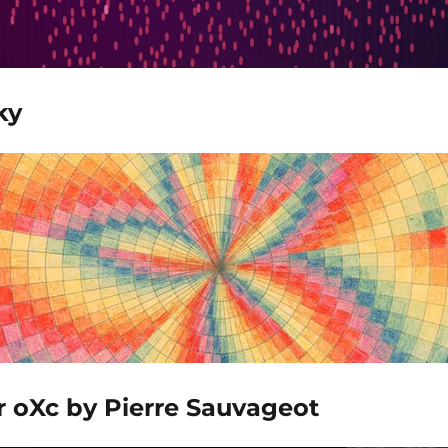
ky
r oXc by Pierre Sauvageot