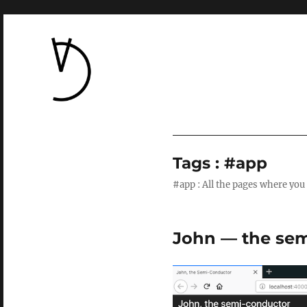
Tags : #app
#app : All the pages where you
John — the sem